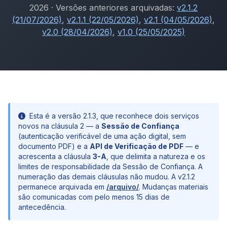
2026 · Versões anteriores arquivadas:
v2.1.2
(21/07/2026)
,
v2.1.1 (22/05/2026)
,
v2.1 (04/05/2026)
,
v2.0 (28/04/2026)
,
v1.0 (25/05/2025)
Esta é a versão 2.1.3, que reconhece dois serviços
novos na cláusula 2 — a
Sessão de Confiança
(autenticação verificável de uma ação digital, sem
documento PDF) e a
API de Verificação de PDF
— e
acrescenta a cláusula
3-A
, que delimita a natureza e os
limites de responsabilidade da Sessão de Confiança. A
numeração das demais cláusulas não mudou. A v2.1.2
permanece arquivada em
/arquivo/
. Mudanças materiais
são comunicadas com pelo menos 15 dias de
antecedência.