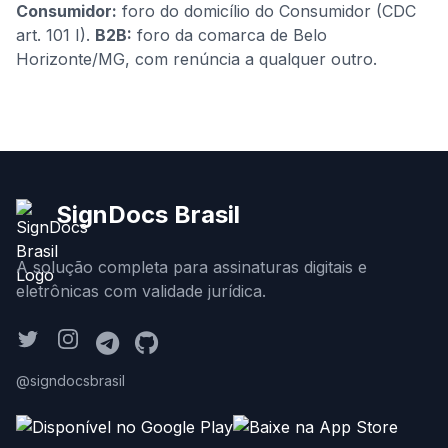
Consumidor:
foro do domicílio do Consumidor (CDC
art. 101 I).
B2B:
foro da comarca de Belo
Horizonte/MG, com renúncia a qualquer outro.
SignDocs Brasil
A solução completa para assinaturas digitais e
eletrônicas com validade jurídica.
@signdocsbrasil