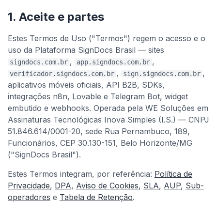
1. Aceite e partes
Estes Termos de Uso ("Termos") regem o acesso e o
uso da Plataforma SignDocs Brasil — sites
,
,
signdocs.com.br
app.signdocs.com.br
,
,
verificador.signdocs.com.br
sign.signdocs.com.br
aplicativos móveis oficiais, API B2B, SDKs,
integrações n8n, Lovable e Telegram Bot, widget
embutido e webhooks. Operada pela WE Soluções em
Assinaturas Tecnológicas Inova Simples (I.S.) — CNPJ
51.846.614/0001-20, sede Rua Pernambuco, 189,
Funcionários, CEP 30.130-151, Belo Horizonte/MG
("SignDocs Brasil").
Estes Termos integram, por referência:
Política de
Privacidade
,
DPA
,
Aviso de Cookies
,
SLA
,
AUP
,
Sub-
operadores
e
Tabela de Retenção
.