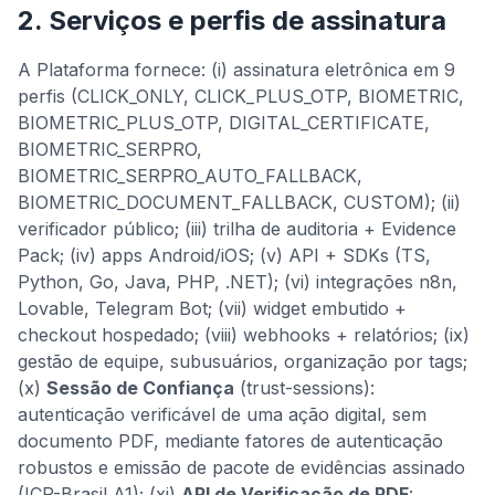
2. Serviços e perfis de assinatura
A Plataforma fornece: (i) assinatura eletrônica em 9
perfis (CLICK_ONLY, CLICK_PLUS_OTP, BIOMETRIC,
BIOMETRIC_PLUS_OTP, DIGITAL_CERTIFICATE,
BIOMETRIC_SERPRO,
BIOMETRIC_SERPRO_AUTO_FALLBACK,
BIOMETRIC_DOCUMENT_FALLBACK, CUSTOM); (ii)
verificador público; (iii) trilha de auditoria + Evidence
Pack; (iv) apps Android/iOS; (v) API + SDKs (TS,
Python, Go, Java, PHP, .NET); (vi) integrações n8n,
Lovable, Telegram Bot; (vii) widget embutido +
checkout hospedado; (viii) webhooks + relatórios; (ix)
gestão de equipe, subusuários, organização por tags;
(x)
Sessão de Confiança
(trust-sessions):
autenticação verificável de uma ação digital, sem
documento PDF, mediante fatores de autenticação
robustos e emissão de pacote de evidências assinado
(ICP-Brasil A1); (xi)
API de Verificação de PDF
: