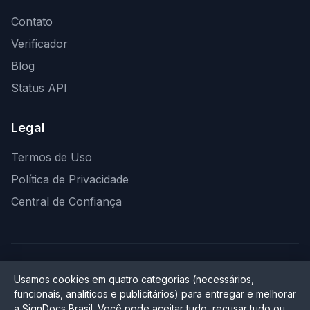
Contato
Verificador
Blog
Status API
Legal
Termos de Uso
Política de Privacidade
Central de Confiança
© 2026 SignDocs Brasil. Todos os direitos reservados.
Usamos cookies em quatro categorias (necessários,
We Soluções em Assinaturas Tecnológicas Inova Simples (I.S.) —
funcionais, analíticos e publicitários) para entregar e melhorar
CNPJ 51.846.614/0001-20
a SignDocs Brasil. Você pode aceitar tudo, recusar tudo ou
Rua Pernambuco, 189, Funcionários, CEP 30.130-151, Belo