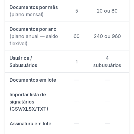
Documentos por mês
5
20 ou 80
(plano mensal)
Documentos por ano
(plano anual — saldo
60
240 ou 960
flexível)
Usuários /
4
1
Subusuários
subusuários
s
Documentos em lote
—
—
Importar lista de
signatários
—
—
(CSV/XLSX/TXT)
Assinatura em lote
—
—