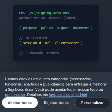
POST
Authorization: Bearer {token}
{ purpose, policy, signer, document }

// 201 Created
{ 
sessionId
, 
url
, 
clientSecret
 }

// 1 chamada. Pronto.
Usamos cookies em quatro categorias (necessários,
funcionais, analíticos e publicitários) para entregar e melhorar
a SignDocs Brasil. Você pode aceitar tudo, recusar tudo ou
personalizar
. Detalhes em
/aviso-de-cookies.html
.
Aceitar todos
Rejeitar todos
Personalizar
Para Identidade & Autenticação