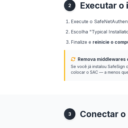
Executar o 
2
Execute o SafeNetAuthent
Escolha "Typical Installa
Finalize e
reinicie o com
Remova middlewares c
Se você já instalou SafeSign 
colocar o SAC — a menos que p
Conectar o 
3