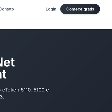
Contato
Login
Comece grátis
Net
nt
s eToken 5110, 5100 e
3.