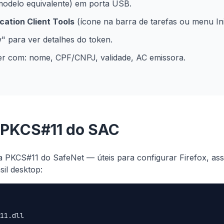
modelo equivalente) em porta USB.
ation Client Tools
(ícone na barra de tarefas ou menu Ini
" para ver detalhes do token.
cer com: nome, CPF/CNPJ, validade, AC emissora.
s PKCS#11 do SAC
ca PKCS#11 do SafeNet — úteis para configurar Firefox, ass
il desktop: