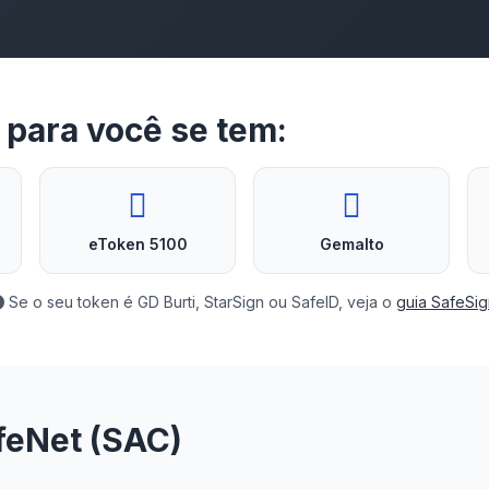
é para você se tem:
eToken 5100
Gemalto
Se o seu token é GD Burti, StarSign ou SafeID, veja o
guia SafeSig
feNet (SAC)