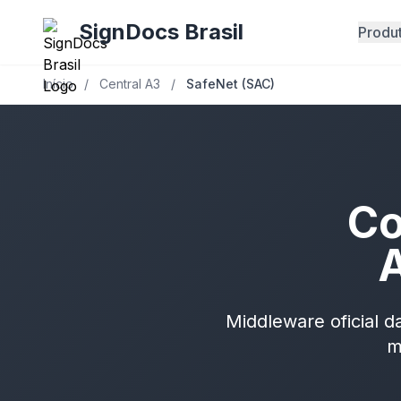
SignDocs Brasil
Produ
Início
/
Central A3
/
SafeNet (SAC)
Co
A
Middleware oficial d
m