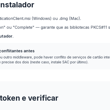
instalador
icationClient.msi (Windows) ou .dmg (Mac).
tion" ou "Complete" — garante que as bibliotecas PKCS#11 s
putador
.
onflitantes antes
ou outro middleware, pode haver conflito de serviços de cartão inte
recise dos dois (neste caso, instale SAC por último).
token e verificar