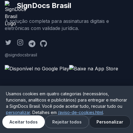
SignDocs Brasil
A solução completa para assinaturas digitais e
eletrônicas com validade jurídica.
@signdocsbrasil
Produto
Usamos cookies em quatro categorias (necessários,
funcionais, analíticos e publicitários) para entregar e melhorar
Recursos
a SignDocs Brasil. Você pode aceitar tudo, recusar tudo ou
Planos e Preços
personalizar
. Detalhes em
/aviso-de-cookies.html
.
API
Aceitar todos
Rejeitar todos
Personalizar
Integração n8n