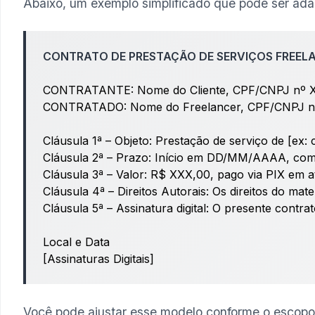
Abaixo, um exemplo simplificado que pode ser adapt
CONTRATO DE PRESTAÇÃO DE SERVIÇOS FREEL
CONTRATANTE: Nome do Cliente, CPF/CNPJ nº
CONTRATADO: Nome do Freelancer, CPF/CNPJ 
Cláusula 1ª – Objeto: Prestação de serviço de [ex: cr
Cláusula 2ª – Prazo: Início em DD/MM/AAAA, co
Cláusula 3ª – Valor: R$ XXX,00, pago via PIX em a
Cláusula 4ª – Direitos Autorais: Os direitos do ma
Cláusula 5ª – Assinatura digital: O presente contr
Local e Data
[Assinaturas Digitais]
Você pode ajustar esse modelo conforme o escopo d