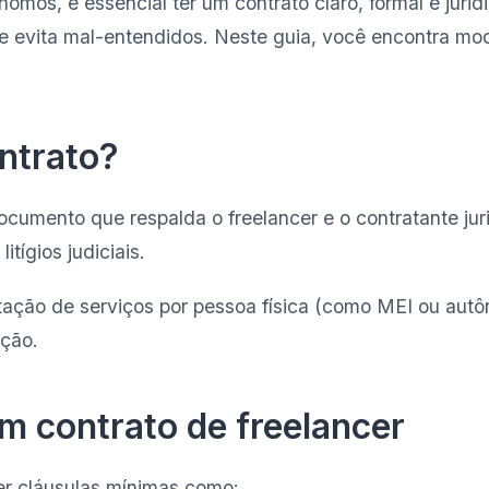
ônomos, é essencial ter um contrato claro, formal e ju
e evita mal-entendidos. Neste guia, você encontra mo
ntrato?
umento que respalda o freelancer e o contratante juri
tígios judiciais.
ação de serviços por pessoa física (como MEI ou autôn
ação.
m contrato de freelancer
ter cláusulas mínimas como: