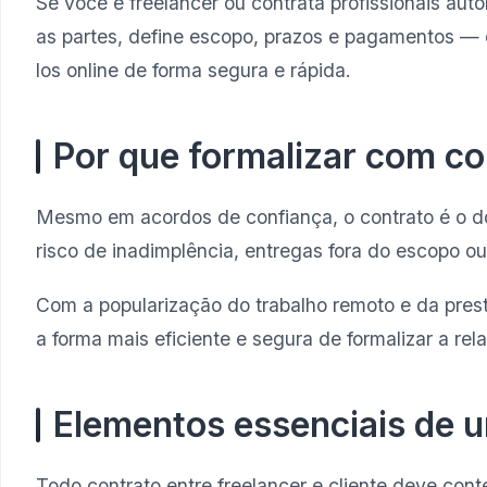
Se você é freelancer ou contrata profissionais aut
as partes, define escopo, prazos e pagamentos — 
los online de forma segura e rápida.
Por que formalizar com co
Mesmo em acordos de confiança, o contrato é o doc
risco de inadimplência, entregas fora do escopo ou li
Com a popularização do trabalho remoto e da prest
a forma mais eficiente e segura de formalizar a rel
Elementos essenciais de u
Todo contrato entre freelancer e cliente deve con