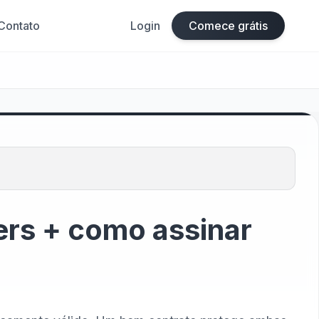
Contato
Login
Comece grátis
ers + como assinar