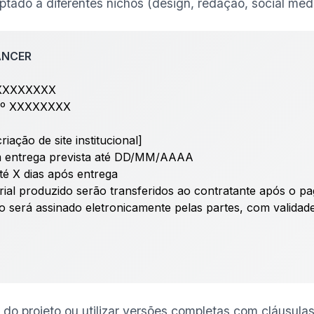
ado a diferentes nichos (design, redação, social media,
ANCER
 XXXXXXXX
nº XXXXXXXX
iação de site institucional]
m entrega prevista até DD/MM/AAAA
té X dias após entrega
terial produzido serão transferidos ao contratante após o 
ato será assinado eletronicamente pelas partes, com valida
o projeto ou utilizar versões completas com cláusulas