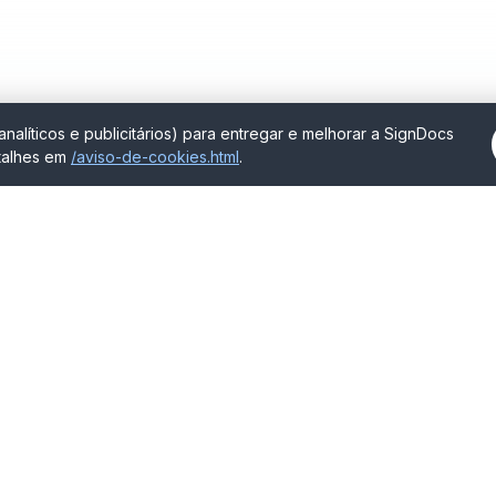
nalíticos e publicitários) para entregar e melhorar a SignDocs
talhes em
/aviso-de-cookies.html
.
Suporte
Contato