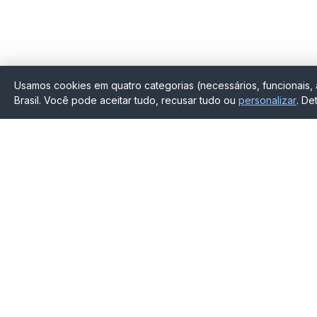
Usamos cookies em quatro categorias (necessários, funcionais, a
Brasil. Você pode aceitar tudo, recusar tudo ou
personalizar
. De
SignDocs Brasil
Produto
Recursos